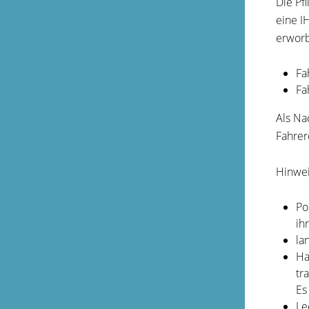
Die Pf
eine I
erwor
Fa
Fa
Als Na
Fahrer
Hinwei
Po
ih
la
Ha
tr
Es
Le