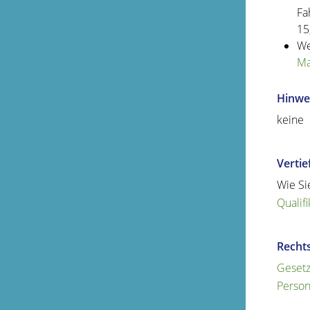
Fa
15
We
Ma
Hinwe
keine
Verti
Wie Si
Qualif
Recht
Gesetz
Person