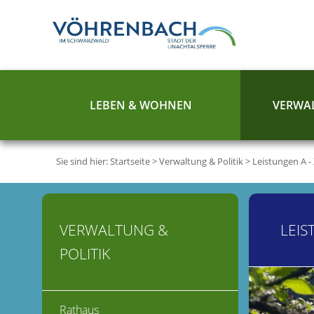
LEBEN & WOHNEN
VERWAL
Sie sind hier:
Startseite
>
Verwaltung & Politik
>
Leistungen A -
VERWALTUNG &
LEIS
POLITIK
Rathaus