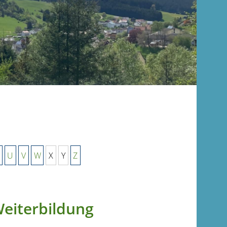
U
V
W
X
Y
Z
Weiterbildung