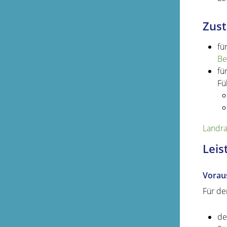
Zust
fü
Be
fü
Fü
Landra
Leis
Vorau
Für de
de