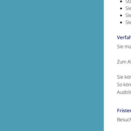
St
Si
Si
Si
Verfa
Sie mü
Zum Ab
Sie kö
So kön
Ausbil
Friste
Besuch