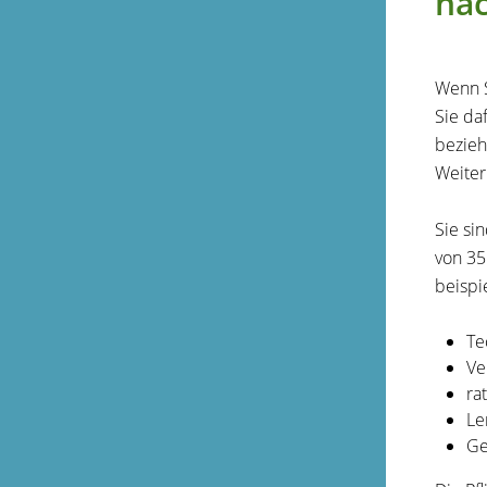
na
Wenn S
Sie da
bezieh
Weiter
Sie si
von 35
beispi
Te
Ve
ra
Le
Ge