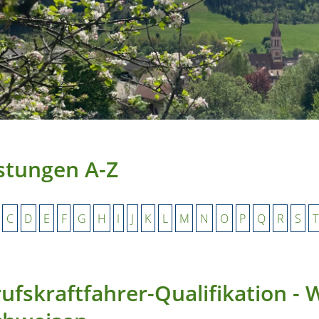
stungen A-Z
C
D
E
F
G
H
I
J
K
L
M
N
O
P
Q
R
S
T
ufskraftfahrer-Qualifikation - 