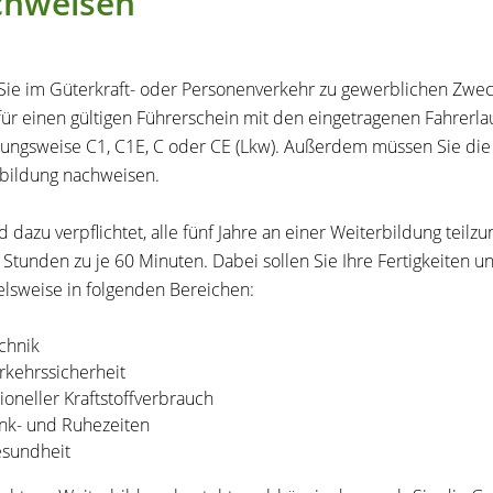
chweisen
ie im Güterkraft- oder Personenverkehr zu gewerblichen Zweck
für einen gültigen Führerschein mit den eingetragenen Fahrerla
ungsweise C1, C1E, C oder CE (Lkw). Außerdem müssen Sie die
bildung nachweisen.
nd dazu verpflichtet, alle fünf Jahre an einer Weiterbildung te
 Stunden zu je 60 Minuten.
Dabei sollen Sie Ihre Fertigkeiten u
elsweise in folge
n
den Bereichen:
chnik
rkehrssicherheit
tioneller Kraftstoffverbrauch
nk- und Ruhezeiten
sundheit