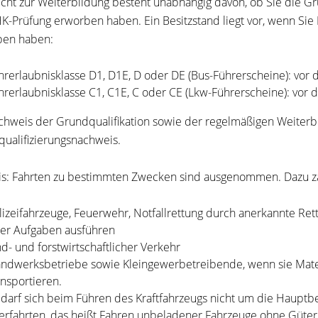
licht zur Weiterbildung besteht unabhängig davon, ob Sie die G
HK-Prüfung erworben haben. Ein Besitzstand liegt vor, wenn Sie 
ben haben:
hrerlaubnisklasse D1, D1E, D oder DE (Bus-Führerscheine): vor
hrerlaubnisklasse C1, C1E, C oder CE (Lkw-Führerscheine): vor
chweis der Grundqualifikation sowie der regelmäßigen Weiterbi
qualifizierungsnachweis.
s:
Fahrten zu bestimmten Zwecken sind ausgenommen. Dazu zä
lizeifahrzeuge,
Feuerwehr,
Notfallrettung durch anerkannte Re
rer Aufgaben ausführen
nd- und forstwirtschaftlicher Verkehr
ndwerksbetriebe sowie Kleingewerbetreibende, wenn sie Mater
ansportieren.
 darf sich beim Führen des Kraftfahrzeugs nicht um die Hauptb
erfahrten, das heißt
Fahren unbeladener Fahrzeuge ohne Güter