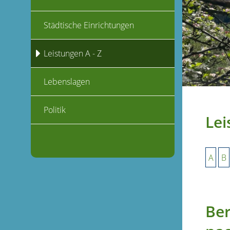
Städtische Einrichtungen
Leistungen A - Z
Lebenslagen
Politik
Lei
A
B
Ber