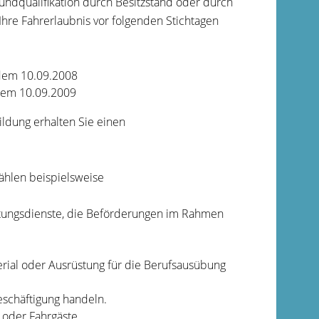
rundqualifikation durch Besitzstand oder durch
Ihre Fahre
r
laubnis vor folgenden Stichtagen
 dem 10.09.2008
 dem 10.09.2009
ldung erhalten Sie einen
hlen beispielsweise
ttungsdienste, die Beförderungen im Rahmen
ial oder Ausrüstung für die Berufsausübung
eschäftigung handeln.
 oder Fah
r
gäste