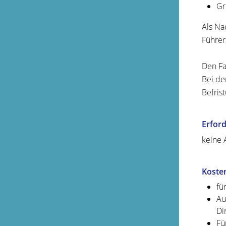
Gr
Als Na
Führer
Den Fa
Bei de
Befris
Erford
keine 
Koste
fü
Au
Di
Fü