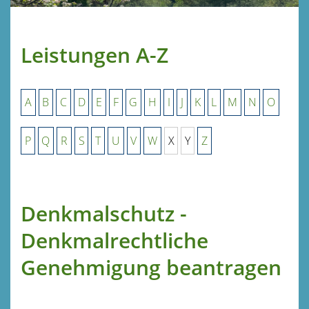
Leistungen A-Z
A
B
C
D
E
F
G
H
I
J
K
L
M
N
O
P
Q
R
S
T
U
V
W
X
Y
Z
Denkmalschutz -
Denkmalrechtliche
Genehmigung beantragen