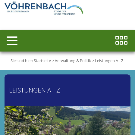
Sie sind hier:
Startseite
>
Verwaltung & Politik
>
Leistungen A - Z
LEISTUNGEN A - Z