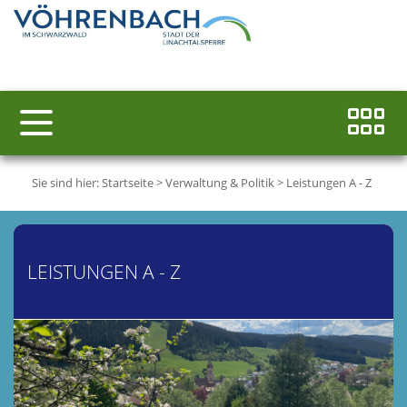
Sie sind hier:
Startseite
>
Verwaltung & Politik
>
Leistungen A - Z
LEISTUNGEN A - Z