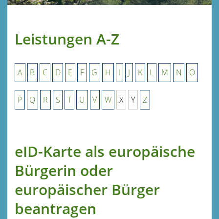
Leistungen A-Z
A
B
C
D
E
F
G
H
I
J
K
L
M
N
O
P
Q
R
S
T
U
V
W
X
Y
Z
eID-Karte als europäische
Bürgerin oder
europäischer Bürger
beantragen