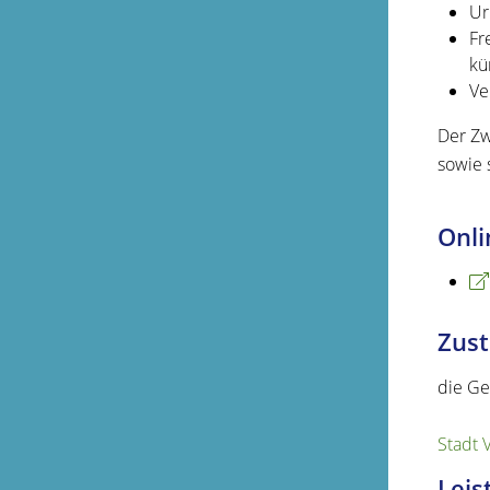
Ur
Fr
kü
Ve
Der Zw
sowie 
Onli
Zust
die Ge
Stadt 
Leis