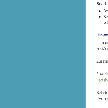
Bearb
Be
Be
vo
Hinwe
In man
zustän
Zusätz
Soweit
Factsh
Bei ei
der zu