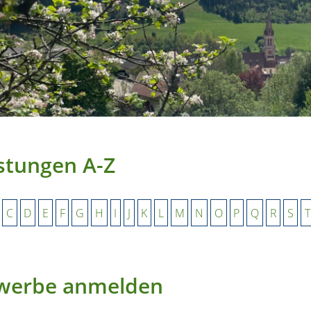
stungen A-Z
C
D
E
F
G
H
I
J
K
L
M
N
O
P
Q
R
S
T
werbe anmelden