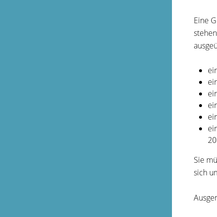
Eine G
stehen
ausgeüb
ei
ei
ei
ei
ei
ei
20
Sie mü
sich u
Ausge