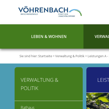
LEBEN & WOHNEN
VERWAL
Sie sind hier:
Startseite
>
Verwaltung & Politik
>
Leistungen A -
VERWALTUNG &
LEIS
POLITIK
Rathaus