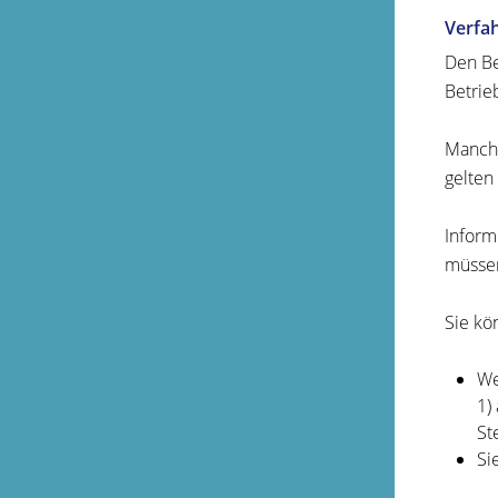
Verfa
Den Be
Betrie
Manche
gelten
Inform
müssen
Sie kö
We
1)
St
Si