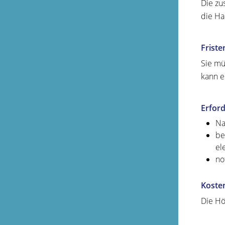
Die zu
die Ha
Friste
Sie mü
kann e
Erford
Na
be
el
no
Koste
Die Hö