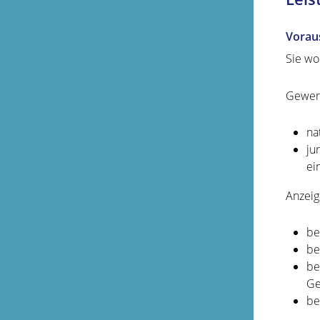
Vorau
Sie wo
Gewer
na
ju
ei
Anzeige
be
be
be
Ge
be