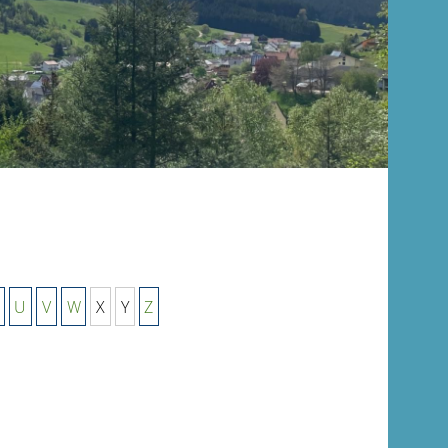
U
V
W
X
Y
Z