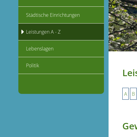
Städtische Einrichtungen
Leistungen A - Z
Lebenslagen
Politik
Lei
A
B
Ge