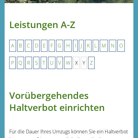
Leistungen A-Z
A
B
C
D
E
F
G
H
I
J
K
L
M
N
O
P
Q
R
S
T
U
V
W
X
Y
Z
Vorübergehendes
Haltverbot einrichten
Für die Dauer Ihres Umzugs können Sie ein Haltverbot