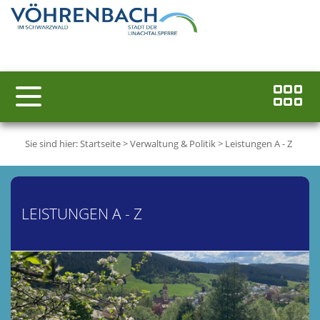
Sie sind hier:
Startseite
>
Verwaltung & Politik
>
Leistungen A - Z
LEISTUNGEN A - Z