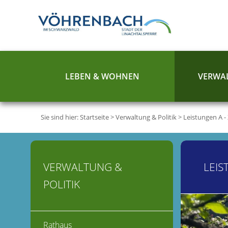
LEBEN & WOHNEN
VERWAL
Sie sind hier:
Startseite
>
Verwaltung & Politik
>
Leistungen A -
VERWALTUNG &
LEIS
POLITIK
Rathaus