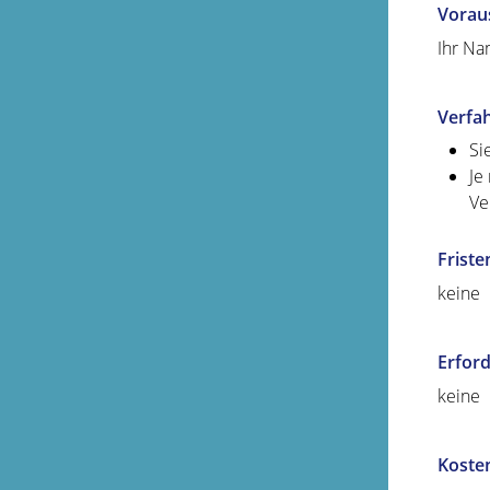
Vorau
Ihr Na
Verfa
Si
Je
Ve
Friste
keine
Erford
keine
Koste