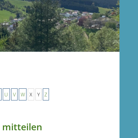
U
V
W
X
Y
Z
mitteilen