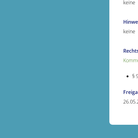
keine
Hinwe
keine
Recht
Kommu
§ 
Freig
26.05.