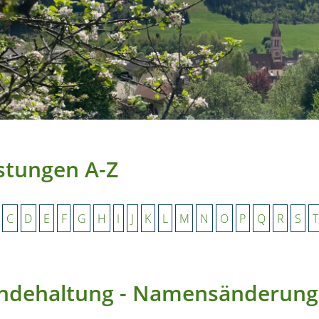
stungen A-Z
C
D
E
F
G
H
I
J
K
L
M
N
O
P
Q
R
S
T
ndehaltung - Namensänderung 