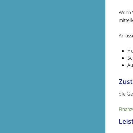
Wenn S
mitteil
Anläss
He
Sc
Au
Zust
die Ge
Finanz
Leis