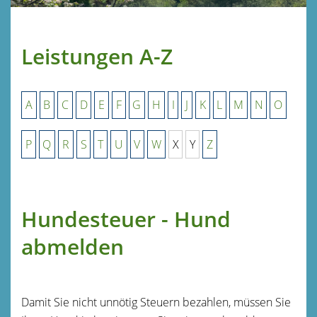
Leistungen A-Z
A
B
C
D
E
F
G
H
I
J
K
L
M
N
O
P
Q
R
S
T
U
V
W
X
Y
Z
Hundesteuer - Hund
abmelden
Damit Sie nicht unnötig Steuern bezahlen, müssen Sie