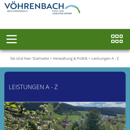
Sie sind hier:
Startseite
>
Verwaltung & Politik
>
Leistungen A - Z
LEISTUNGEN A - Z