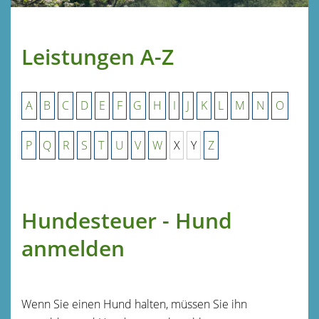
Leistungen A-Z
A
B
C
D
E
F
G
H
I
J
K
L
M
N
O
P
Q
R
S
T
U
V
W
X
Y
Z
Hundesteuer - Hund
anmelden
Wenn Sie einen Hund halten, müssen Sie ihn