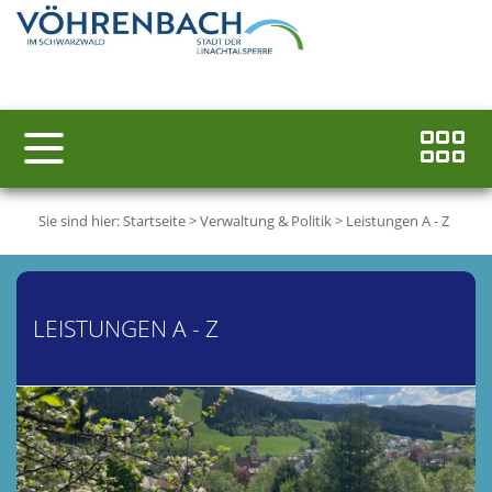
Sie sind hier:
Startseite
>
Verwaltung & Politik
>
Leistungen A - Z
LEISTUNGEN A - Z