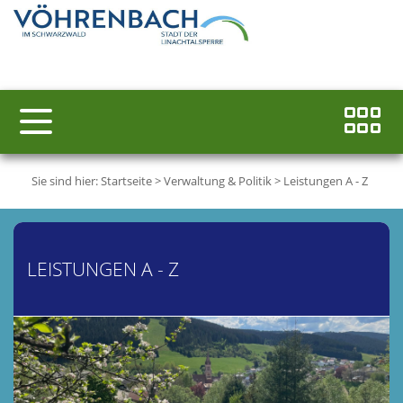
Sie sind hier:
Startseite
>
Verwaltung & Politik
>
Leistungen A - Z
LEISTUNGEN A - Z