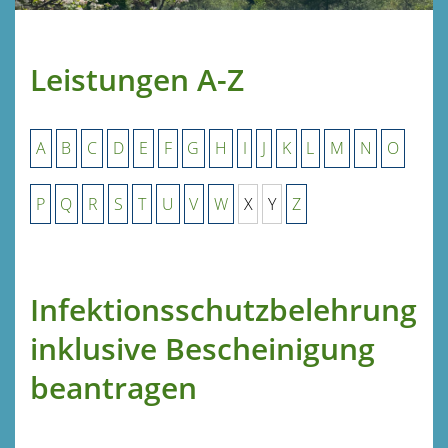
Leistungen A-Z
A
B
C
D
E
F
G
H
I
J
K
L
M
N
O
P
Q
R
S
T
U
V
W
X
Y
Z
Infektionsschutzbelehrung
inklusive Bescheinigung
beantragen