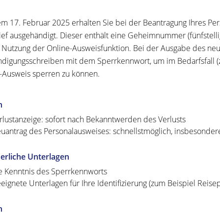
em 17. Februar 2025 erhalten Sie bei
der Beantragung
Ihres
Per
ief
ausgehändigt. Dieser enthält eine
Geheimnummer
(fünfstel
e Nutzung der Online-Ausweisfunktion.
Bei der Ausgabe des neu
digungsschreiben mit dem Sperrkennwort, um im Bedarfsfall (
-Ausweis sperren zu können
.
n
rlustanzeige: sofort nach Bekanntwerden des Verlusts
uantrag des Personalausweises: schnellstmöglich, insbesondere 
erliche Unterlagen
e Kenntnis des Sperrkennworts
eignete Unterlagen für Ihre Identifizierung (zum Beispiel Reise
n