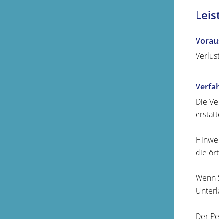
Leis
Vorau
Verlus
Verfa
Die Ve
erstat
Hinwei
die ör
Wenn S
Unterl
Der Pe