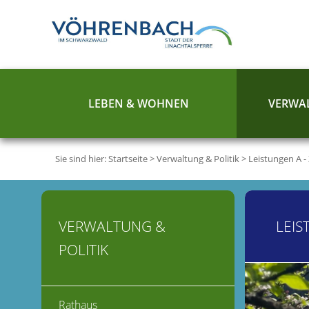
LEBEN & WOHNEN
VERWAL
Sie sind hier:
Startseite
>
Verwaltung & Politik
>
Leistungen A -
VERWALTUNG &
LEIS
POLITIK
Rathaus