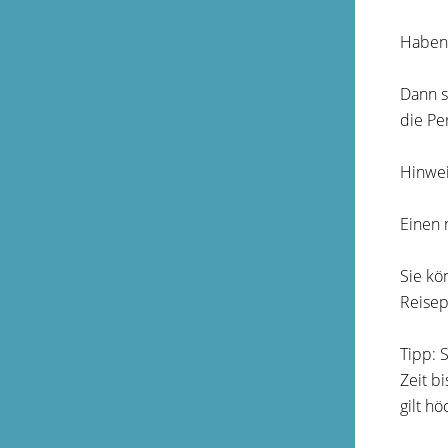
Haben 
Dann s
die Pe
Hinwei
Einen 
Sie kö
Reisep
Tipp:
S
Zeit b
gilt h