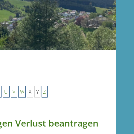
U
V
W
X
Y
Z
gen Verlust beantragen