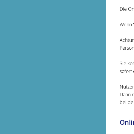
Die On
Wenn S
Achtun
Person
Sie kö
sofort
Nutzen
Dann m
bei de
Onli