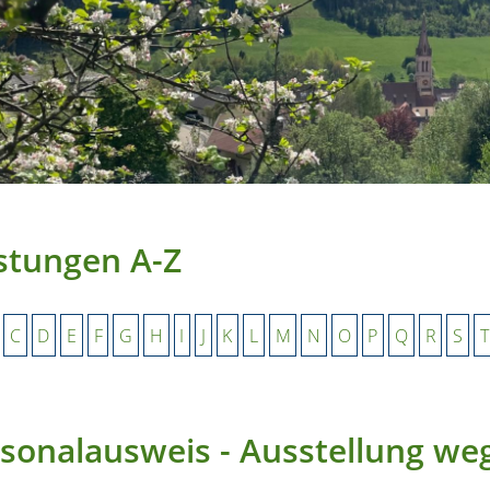
stungen A-Z
C
D
E
F
G
H
I
J
K
L
M
N
O
P
Q
R
S
T
sonalausweis - Ausstellung we