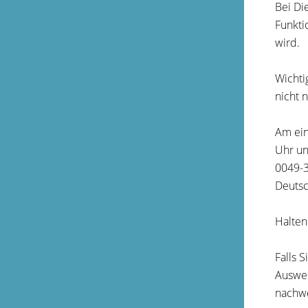
Bei Di
Funkti
wird.
Wichti
nicht 
Am ein
Uhr un
0049-3
Deutsc
Halten
Falls 
Auswei
nachwe