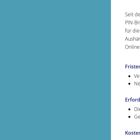
Seit d
PIN-Br
für di
Aushän
Online
Friste
Ve
Ne
Erford
Di
Ge
Koste