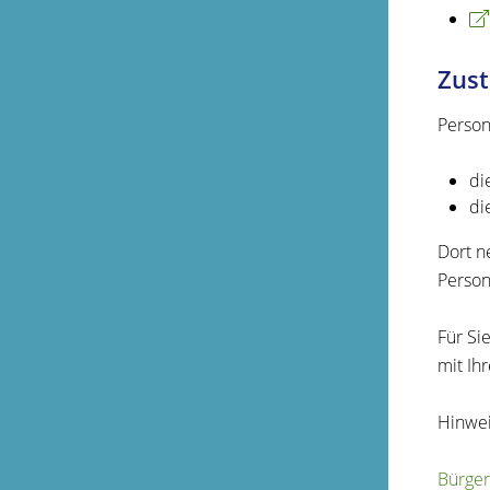
Zust
Person
di
di
Dort n
Person
Für Si
mit Ih
Hinwei
Bürger