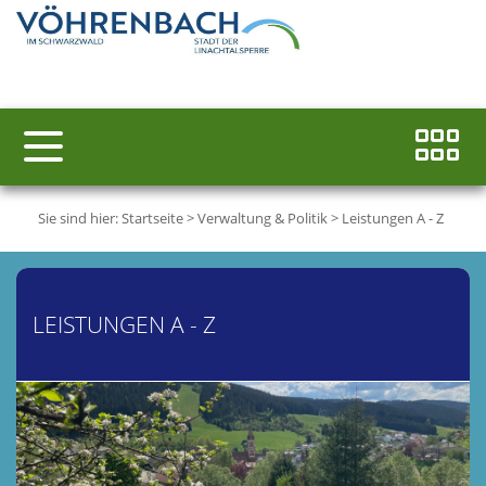
Sie sind hier:
Startseite
>
Verwaltung & Politik
>
Leistungen A - Z
LEISTUNGEN A - Z