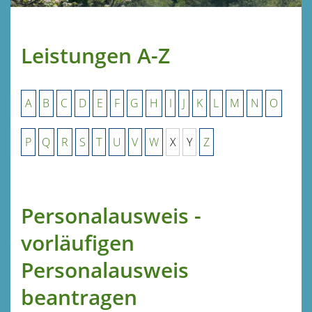
Leistungen A-Z
A
B
C
D
E
F
G
H
I
J
K
L
M
N
O
P
Q
R
S
T
U
V
W
X
Y
Z
Personalausweis -
vorläufigen
Personalausweis
beantragen