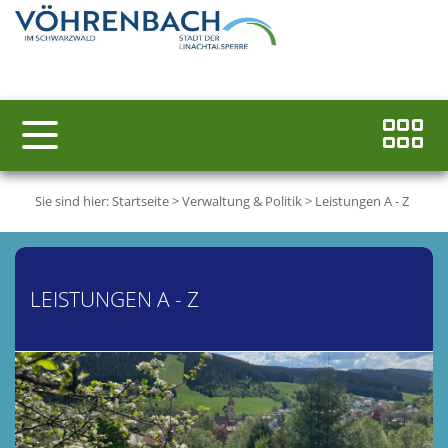
Sie sind hier:
Startseite
>
Verwaltung & Politik
>
Leistungen A - Z
LEISTUNGEN A - Z