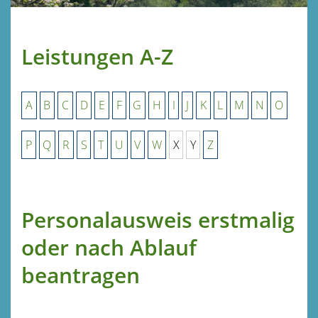
Leistungen A-Z
A
B
C
D
E
F
G
H
I
J
K
L
M
N
O
P
Q
R
S
T
U
V
W
X
Y
Z
Personalausweis erstmalig
oder nach Ablauf
beantragen