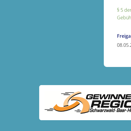
§ 5 de
Gebüh
Freig
08.05.