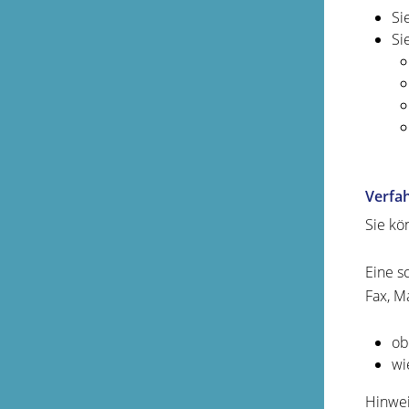
Si
Si
Verfa
Sie kö
Eine s
Fax, M
ob
wi
Hinwei