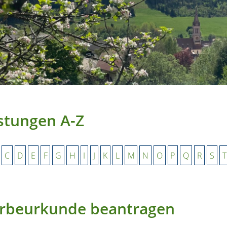
stungen A-Z
C
D
E
F
G
H
I
J
K
L
M
N
O
P
Q
R
S
T
erbeurkunde beantragen