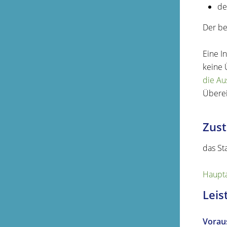
de
Der be
Eine I
keine 
die Au
Überei
Zust
das St
Haupta
Leis
Vorau