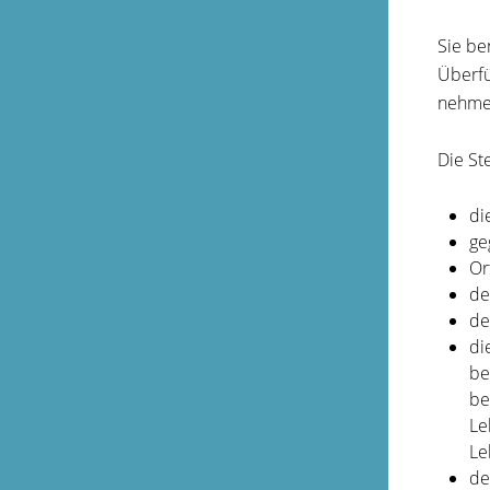
Sie be
Überfü
nehme
Die St
di
ge
Or
de
de
di
be
be
Le
Le
de