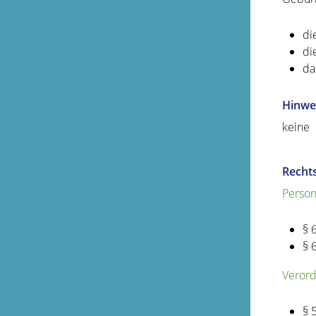
di
di
da
Hinwe
keine
Recht
Person
§ 
§ 
Verord
§ 