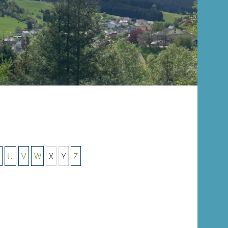
U
V
W
X
Y
Z