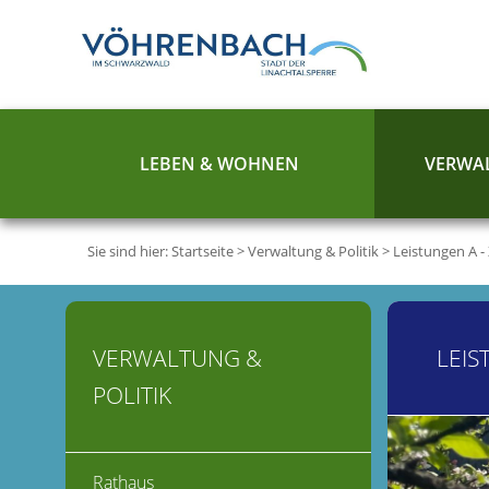
LEBEN & WOHNEN
VERWAL
Sie sind hier:
Startseite
>
Verwaltung & Politik
>
Leistungen A -
VERWALTUNG &
LEIS
POLITIK
Rathaus