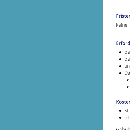
Friste
keine
Erford
be
be
un
Da
Koste
St
In
Gebühr