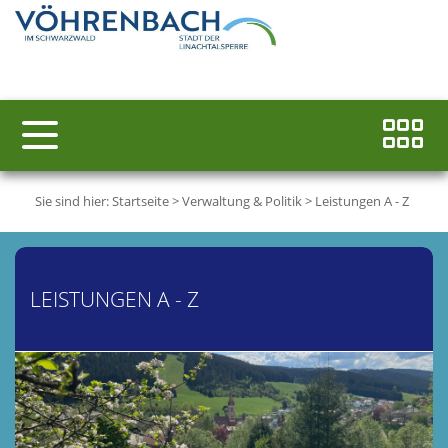
Sie sind hier:
Startseite
>
Verwaltung & Politik
>
Leistungen A - Z
LEISTUNGEN A - Z