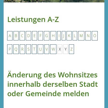
Leistungen A-Z
A
B
C
D
E
F
G
H
I
J
K
L
M
N
O
P
Q
R
S
T
U
V
W
X
Y
Z
Änderung des Wohnsitzes
innerhalb derselben Stadt
oder Gemeinde melden