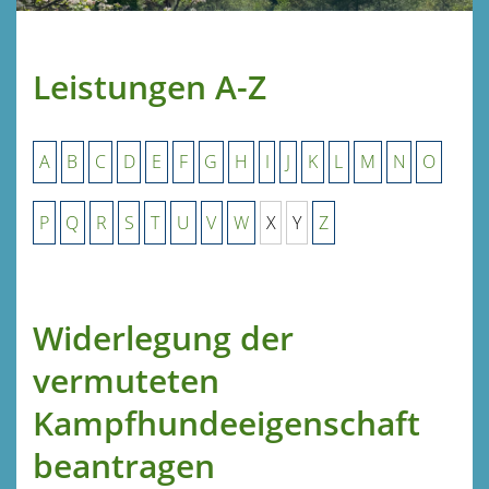
Leistungen A-Z
A
B
C
D
E
F
G
H
I
J
K
L
M
N
O
P
Q
R
S
T
U
V
W
X
Y
Z
Widerlegung der
vermuteten
Kampfhundeeigenschaft
beantragen