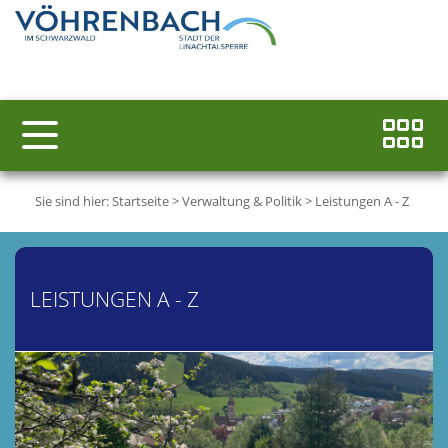
Sie sind hier:
Startseite
>
Verwaltung & Politik
>
Leistungen A - Z
LEISTUNGEN A - Z