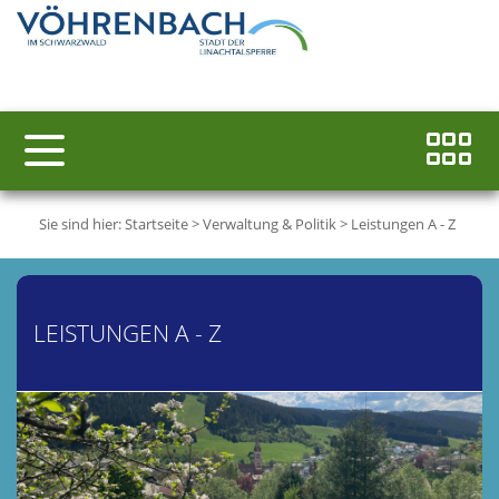
Sie sind hier:
Startseite
>
Verwaltung & Politik
>
Leistungen A - Z
LEISTUNGEN A - Z