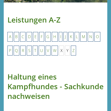
Leistungen A-Z
A
B
C
D
E
F
G
H
I
J
K
L
M
N
O
P
Q
R
S
T
U
V
W
X
Y
Z
Haltung eines
Kampfhundes - Sachkunde
nachweisen