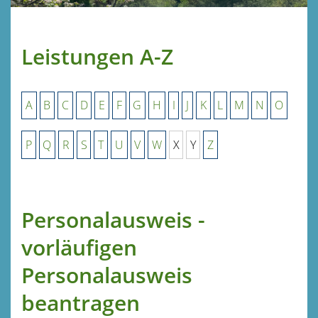
Leistungen A-Z
A
B
C
D
E
F
G
H
I
J
K
L
M
N
O
P
Q
R
S
T
U
V
W
X
Y
Z
Personalausweis -
vorläufigen
Personalausweis
beantragen