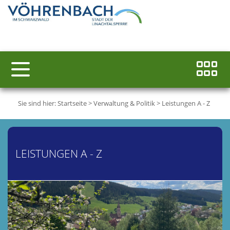
Sie sind hier:
Startseite
>
Verwaltung & Politik
>
Leistungen A - Z
LEISTUNGEN A - Z