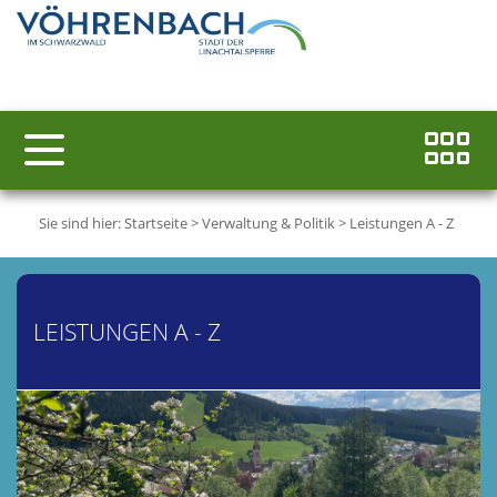
Sie sind hier:
Startseite
>
Verwaltung & Politik
>
Leistungen A - Z
LEISTUNGEN A - Z