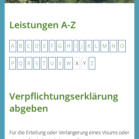
Leistungen A-Z
A
B
C
D
E
F
G
H
I
J
K
L
M
N
O
P
Q
R
S
T
U
V
W
X
Y
Z
Verpflichtungserklärung
abgeben
Für die Erteilung oder Verlängerung eines Visums oder