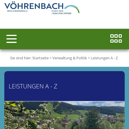
Sie sind hier:
Startseite
>
Verwaltung & Politik
>
Leistungen A - Z
LEISTUNGEN A - Z