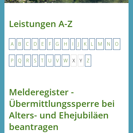
Leistungen A-Z
A
B
C
D
E
F
G
H
I
J
K
L
M
N
O
P
Q
R
S
T
U
V
W
X
Y
Z
Melderegister -
Übermittlungssperre bei
Alters- und Ehejubiläen
beantragen