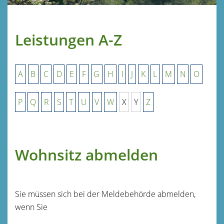
Leistungen A-Z
A
B
C
D
E
F
G
H
I
J
K
L
M
N
O
P
Q
R
S
T
U
V
W
X
Y
Z
Wohnsitz abmelden
Sie müssen sich bei der Meldebehörde abmelden,
wenn Sie