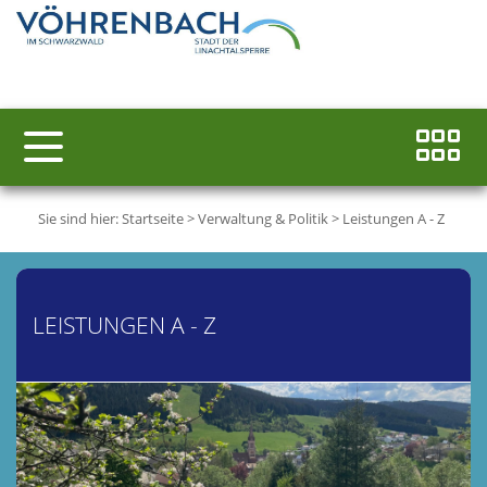
Sie sind hier:
Startseite
>
Verwaltung & Politik
>
Leistungen A - Z
LEISTUNGEN A - Z