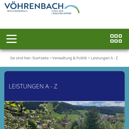
Sie sind hier:
Startseite
>
Verwaltung & Politik
>
Leistungen A - Z
LEISTUNGEN A - Z