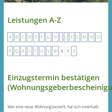
Leistungen A-Z
A
B
C
D
E
F
G
H
I
J
K
L
M
N
O
P
Q
R
S
T
U
V
W
X
Y
Z
Einzugstermin bestätigen
(Wohnungsgeberbescheinigu
Wer eine neue Wohnung bezieht, hat sich innerhalb