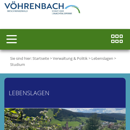
Sie sind hier:
Startseite
>
Verwaltung & Politik
>
Lebenslagen
>
Studium
LEBENSLAGEN