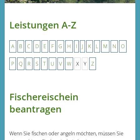
Leistungen A-Z
A
B
C
D
E
F
G
H
I
J
K
L
M
N
O
P
Q
R
S
T
U
V
W
X
Y
Z
Fischereischein
beantragen
Wenn Sie fischen oder angeln möchten, müssen Sie