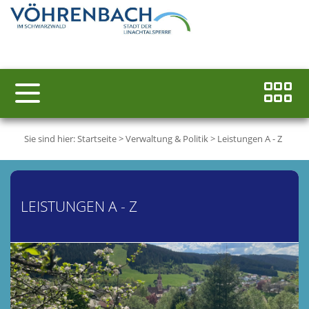
Sie sind hier:
Startseite
>
Verwaltung & Politik
>
Leistungen A - Z
LEISTUNGEN A - Z