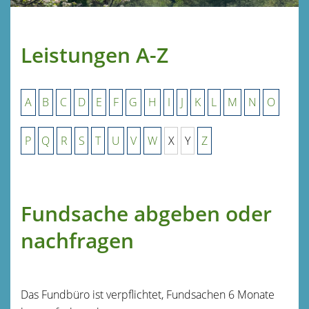
Leistungen A-Z
A
B
C
D
E
F
G
H
I
J
K
L
M
N
O
P
Q
R
S
T
U
V
W
X
Y
Z
Fundsache abgeben oder
nachfragen
Das Fundbüro ist verpflichtet, Fundsachen 6 Monate