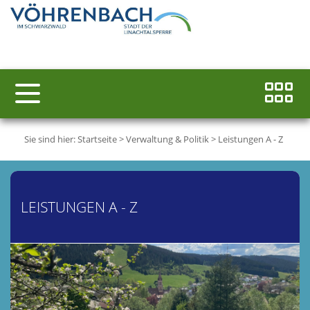
Sie sind hier:
Startseite
>
Verwaltung & Politik
>
Leistungen A - Z
LEISTUNGEN A - Z