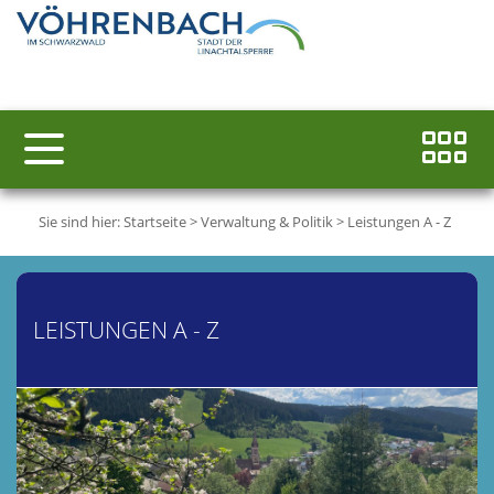
Sie sind hier:
Startseite
>
Verwaltung & Politik
>
Leistungen A - Z
LEISTUNGEN A - Z