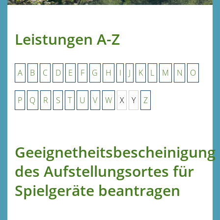
Leistungen A-Z
A
B
C
D
E
F
G
H
I
J
K
L
M
N
O
P
Q
R
S
T
U
V
W
X
Y
Z
Geeignetheitsbescheinigung
des Aufstellungsortes für
Spielgeräte beantragen