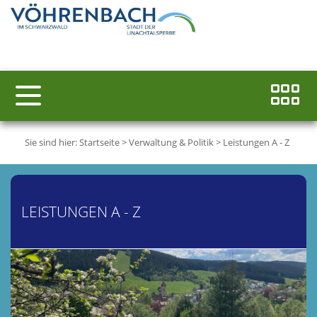
Sie sind hier:
Startseite
>
Verwaltung & Politik
>
Leistungen A - Z
LEISTUNGEN A - Z