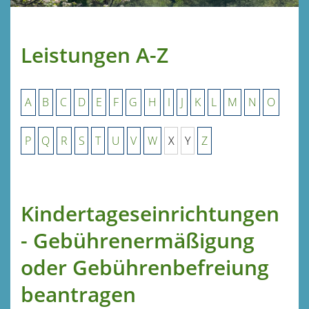
Leistungen A-Z
A
B
C
D
E
F
G
H
I
J
K
L
M
N
O
P
Q
R
S
T
U
V
W
X
Y
Z
Kindertageseinrichtungen
- Gebührenermäßigung
oder Gebührenbefreiung
beantragen