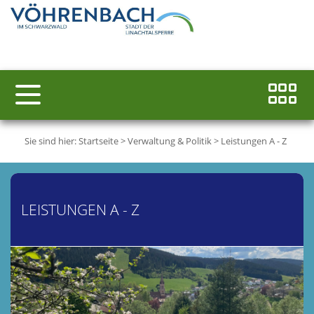
Sie sind hier:
Startseite
>
Verwaltung & Politik
>
Leistungen A - Z
LEISTUNGEN A - Z