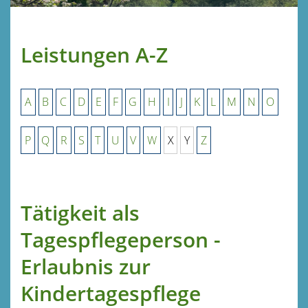
Leistungen A-Z
A
B
C
D
E
F
G
H
I
J
K
L
M
N
O
P
Q
R
S
T
U
V
W
X
Y
Z
Tätigkeit als
Tagespflegeperson -
Erlaubnis zur
Kindertagespflege