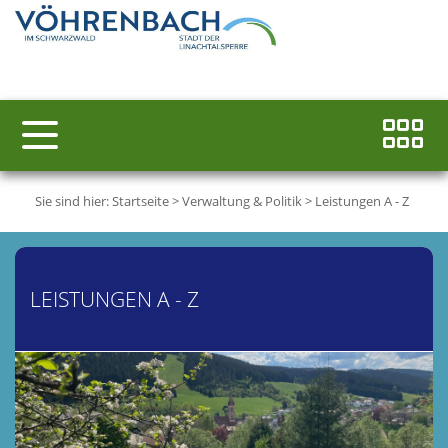
Sie sind hier:
Startseite
>
Verwaltung & Politik
>
Leistungen A - Z
LEISTUNGEN A - Z