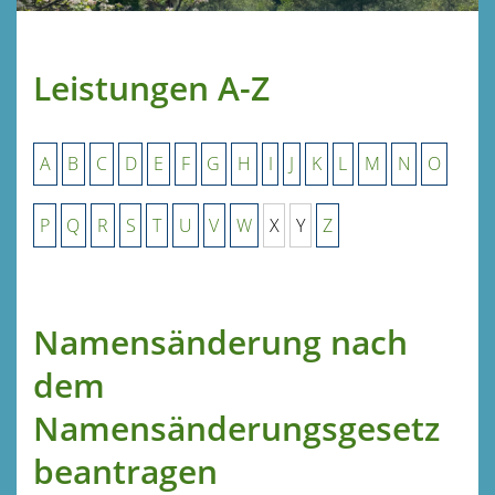
Leistungen A-Z
A
B
C
D
E
F
G
H
I
J
K
L
M
N
O
P
Q
R
S
T
U
V
W
X
Y
Z
Namensänderung nach
dem
Namensänderungsgesetz
beantragen