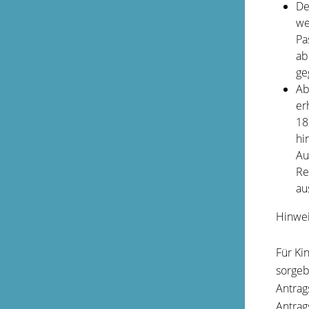
De
we
Pa
ab
ge
Ab
er
18
hi
Au
Re
au
Hinwei
Für Ki
sorgeb
Antrag
Antrag