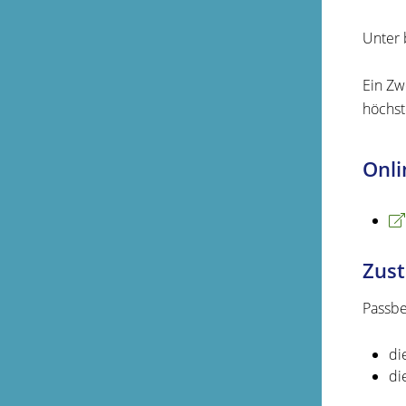
Unter 
Ein Zwe
höchst
Onli
Zust
Passbe
di
di