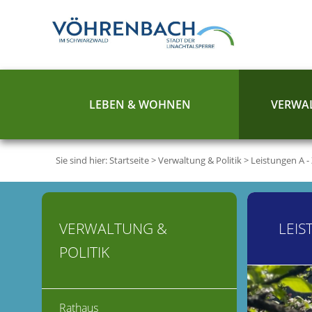
LEBEN & WOHNEN
VERWAL
Sie sind hier:
Startseite
>
Verwaltung & Politik
>
Leistungen A -
VERWALTUNG &
LEIS
POLITIK
Rathaus