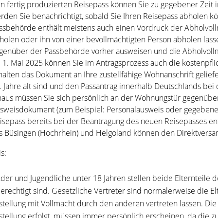
n fertig produzierten Reisepass können Sie zu gegebener Zeit 
rden Sie benachrichtigt, sobald Sie Ihren Reisepass abholen k
ssbehörde enthält meistens auch einen Vordruck der Abholvoll
holen oder ihn von einer bevollmächtigten Person abholen lass
genüber der Passbehörde vorher ausweisen und die Abholvollm
 1. Mai 2025 können Sie im Antragsprozess auch die kostenpfli
halten das Dokument an Ihre zustellfähige Wohnanschrift geliefe
. Jahre alt sind und den Passantrag innerhalb Deutschlands bei
naus müssen Sie sich persönlich an der Wohnungstür gegenüb
sweisdokument (zum Beispiel: Personalausweis oder gegebenen
isepass bereits bei der Beantragung des neuen Reisepasses en
s Büsingen (Hochrhein) und Helgoland können den Direktversan
s:
nder und Jugendliche unter 18 Jahren stellen beide Elternteil
erechtigt sind.
Gesetzliche Vertreter sind normalerweise die Elte
stellung mit Vollmacht durch den anderen vertreten lassen
.
Die
stellung erfolgt, müssen immer persönlich erscheinen, da die zus