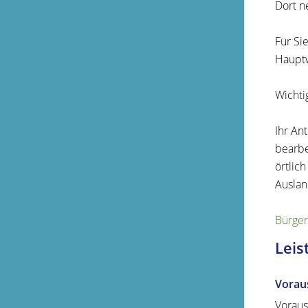
Dort n
Für Si
Hauptw
Wichti
Ihr An
bearbe
örtlic
Auslan
Bürger
Leis
Vorau
Voraus