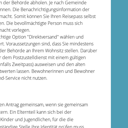
in der Behörde abholen.
Je nach Gemeinde
önnen. Die Benachrichtigungsinformation der
macht. Somit können Sie Ihren Reisepass selbst
en. Die bevollmächtigte Person muss sich
acht vorlegen.
chtige Option "Direktversand" wählen und
rt.
Voraussetzungen sind, dass Sie mindestens
 der Behörde an Ihrem Wohnsitz stellen. Darüber
er dem
Postzustelldienst mit einem gültigen
falls Zweitpass) ausweisen und den alten
twerten lassen.
Bewohnerinnen und Bewohner
d-Service nicht nutzen.
e den Antrag gemeinsam, wenn sie gemeinsam
rn. Ein Elternteil kann sich bei der
 Kinder und Jugendlichen, für die die
tändige Stelle ihre Identität prüfen muss.