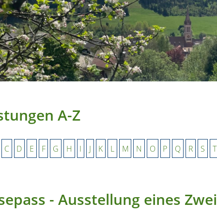
stungen A-Z
C
D
E
F
G
H
I
J
K
L
M
N
O
P
Q
R
S
T
sepass - Ausstellung eines Zwe