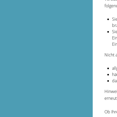
folgen
Si
br
Si
Ei
Ei
Nicht 
al
hä
da
Hinwei
erneut
Ob Ihr