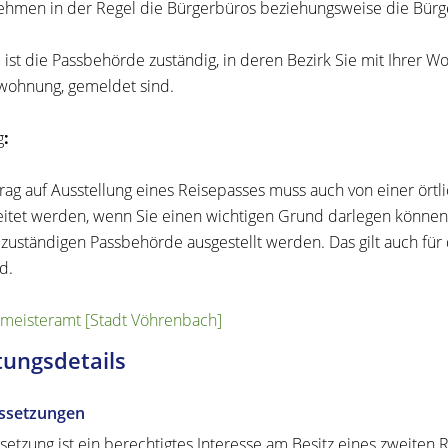
ehmen in der Regel die Bürgerbüros beziehungsweise die Bürg
e ist die Passbehörde zuständig, in deren Bezirk Sie mit Ihrer
ohnung, gemeldet sind.
g
:
trag auf Ausstellung eines Reisepasses muss auch von einer ört
itet werden, wenn Sie einen wichtigen Grund darlegen können.
h zuständigen Passbehörde ausgestellt werden.
Das gilt auch fü
d.
meisteramt [Stadt Vöhrenbach]
tungsdetails
ssetzungen
setzung ist ein berechtigtes Interesse am Besitz eines zweiten Re