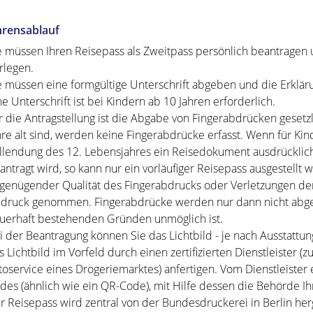
hrensablauf
e müssen Ihren Reisepass als Zweitpass persönlich beantragen 
rlegen
.
e müssen eine formgültige Unterschrift abgeben und die Erkläru
ne Unterschrift ist bei Kindern ab 10 Jahren erforderlich.
r die Antragstellung ist die Abgabe von Fingerabdrücken gesetzl
hre alt sind, werden keine Fingerabdrücke erfasst. Wenn für Ki
llendung des 12. Lebensjahres ein Reisedokument ausdrückli
antragt wird,
so kann nur ein vorläufiger Reisepass ausgestellt 
genügender Qualität des Fingerabdrucks oder Verletzungen der
druck genommen. Fingerabdrücke werden nur dann nicht abg
uerhaft bestehenden Gründen unmöglich ist.
i der Beantragung können Sie
das Lichtbild - je nach Ausstattu
s Lichtbild im Vorfeld durch einen zertifizierten Dienstleister 
toservice eines Drogeriemarktes) anfertigen. Vom Dienstleister
des (ähnlich wie ein QR-Code), mit Hilfe dessen die Behörde Ih
r Reisepass wird
zentral von der Bundesdruckerei in Berlin herg