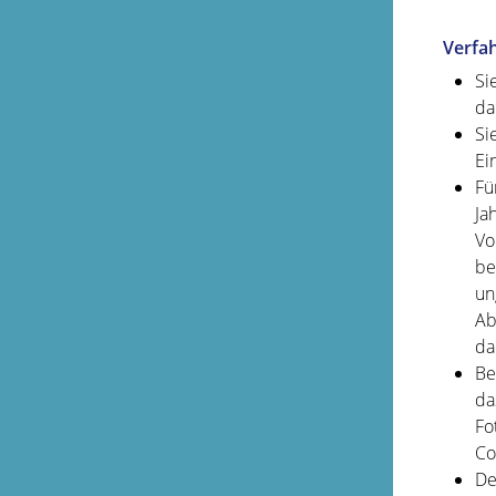
Verfa
Si
da
Si
Ei
Fü
Ja
Vo
be
un
Ab
da
Be
da
Fo
Co
De