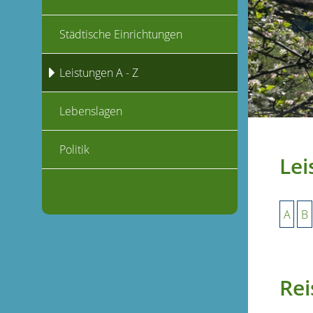
Städtische Einrichtungen
Leistungen A - Z
Lebenslagen
Politik
Lei
A
B
Rei