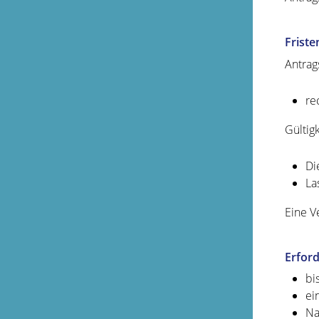
Friste
Antrag
re
Gültig
Di
La
Eine V
Erford
bi
ei
Na