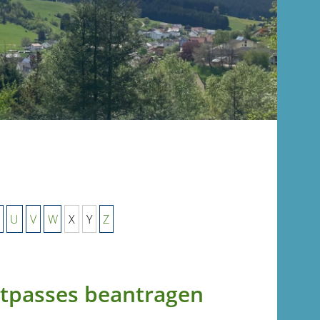
U
V
W
X
Y
Z
itpasses beantragen