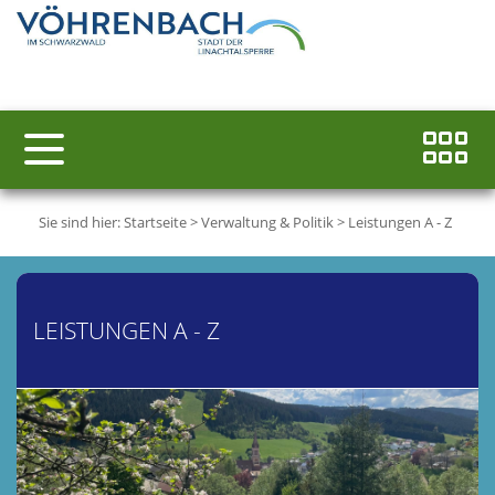
Sie sind hier:
Startseite
>
Verwaltung & Politik
>
Leistungen A - Z
LEISTUNGEN A - Z