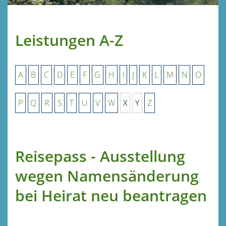
Leistungen A-Z
A
B
C
D
E
F
G
H
I
J
K
L
M
N
O
P
Q
R
S
T
U
V
W
X
Y
Z
Reisepass - Ausstellung
wegen Namensänderung
bei Heirat neu beantragen