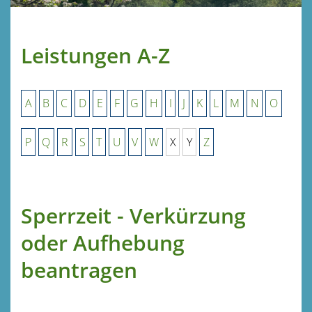
Leistungen A-Z
A
B
C
D
E
F
G
H
I
J
K
L
M
N
O
P
Q
R
S
T
U
V
W
X
Y
Z
Sperrzeit - Verkürzung
oder Aufhebung
beantragen