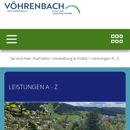
Sie sind hier:
Startseite
>
Verwaltung & Politik
>
Leistungen A - Z
LEISTUNGEN A - Z