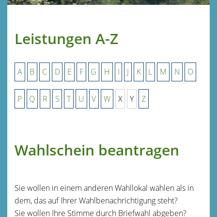
Leistungen A-Z
A
B
C
D
E
F
G
H
I
J
K
L
M
N
O
P
Q
R
S
T
U
V
W
X
Y
Z
Wahlschein beantragen
Sie wollen in einem anderen Wahllokal wählen als in
dem, das auf Ihrer Wahlbenachrichtigung steht?
Sie wollen Ihre Stimme durch Briefwahl abgeben?