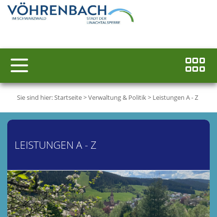
Sie sind hier:
Startseite
>
Verwaltung & Politik
>
Leistungen A - Z
LEISTUNGEN A - Z