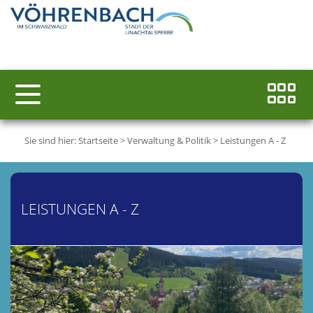
Sie sind hier:
Startseite
>
Verwaltung & Politik
>
Leistungen A - Z
LEISTUNGEN A - Z