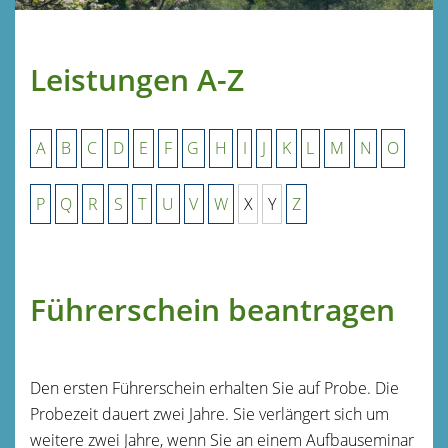
Leistungen A-Z
A
B
C
D
E
F
G
H
I
J
K
L
M
N
O
P
Q
R
S
T
U
V
W
X
Y
Z
Führerschein beantragen
Den ersten Führerschein erhalten Sie auf Probe. Die
Probezeit dauert zwei Jahre.
Sie verlängert sich um
weitere zwei Jahre, wenn Sie an einem Aufbauseminar